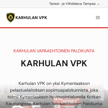
Siirry
Tanssi- ja Viihdelava Tampsa →
sisältöön
KARHULAN VPK
KARHULAN VAPAAEHTOINEN PALOKUNTA
KARHULAN VPK
Karhulan VPK on yksi Kymenlaakson
pelastuslaitoksen sopimuspalokunnista, joka
toimii Kymenlaakson hyvinvointialueella Kotkan
Kaupungissa. Karhulan Vapaaehtoinen Palokunta