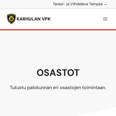
Siirry
Tanssi- ja Viihdelava Tampsa →
sisältöön
KARHULAN VPK
OSASTOT
Tutustu palokunnan eri osastojen toimintaan.