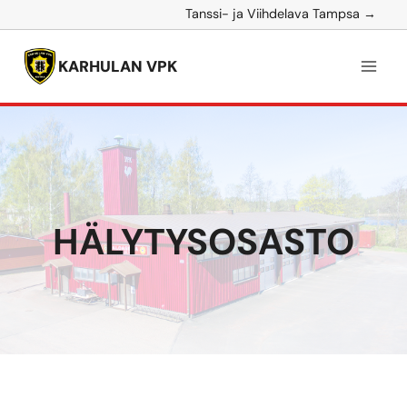
Siirry
Tanssi- ja Viihdelava Tampsa →
sisältöön
KARHULAN VPK
HÄLYTYSOSASTO