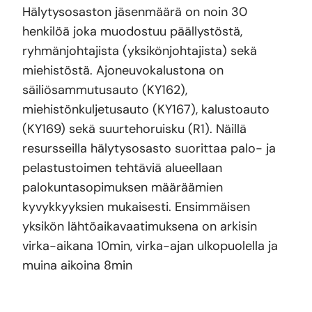
Hälytysosaston jäsenmäärä on noin 30
henkilöä joka muodostuu päällystöstä,
ryhmänjohtajista (yksikönjohtajista) sekä
miehistöstä. Ajoneuvokalustona on
säiliösammutusauto (KY162),
miehistönkuljetusauto (KY167), kalustoauto
(KY169) sekä suurtehoruisku (R1). Näillä
resursseilla hälytysosasto suorittaa palo- ja
pelastustoimen tehtäviä alueellaan
palokuntasopimuksen määräämien
kyvykkyyksien mukaisesti. Ensimmäisen
yksikön lähtöaikavaatimuksena on arkisin
virka-aikana 10min, virka-ajan ulkopuolella ja
muina aikoina 8min